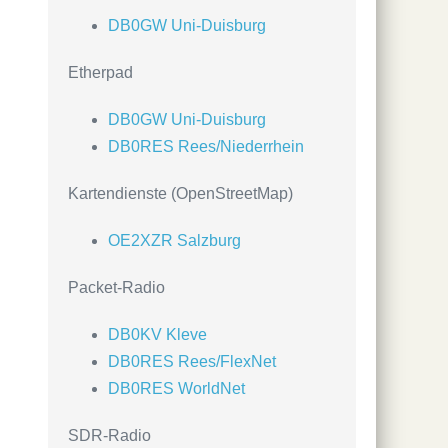
DB0GW Uni-Duisburg
Etherpad
DB0GW Uni-Duisburg
DB0RES Rees/Niederrhein
Kartendienste (OpenStreetMap)
OE2XZR Salzburg
Packet-Radio
DB0KV Kleve
DB0RES Rees/FlexNet
DB0RES WorldNet
SDR-Radio