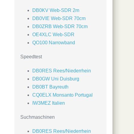
DB0KV Web-SDR 2m
DB0VIE Web-SDR 70cm
DB0ZRB Web-SDR 70cm
OE4XLC Web-SDR
QO100 Narrowband
Speedtest
DB0RES Rees/Niederrhein
DB0GW Uni Duisburg
DB0BT Bayreuth
CQ0ELX Monsanto Portugal
IW3MEZ Italien
Suchmaschinen
DB0RES Rees/Niederrhein