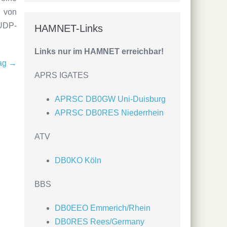
h von
UDP-
HAMNET-Links
Links nur im HAMNET erreichbar!
rag →
APRS IGATES
APRSC DB0GW Uni-Duisburg
APRSC DB0RES Niederrhein
ATV
DB0KO Köln
BBS
DB0EEO Emmerich/Rhein
DB0RES Rees/Germany