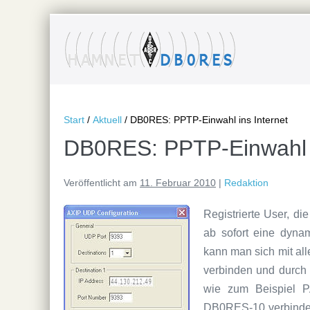
Zum
Inhalt
springen
Start
/
Aktuell
/
DB0RES: PPTP-Einwahl ins Internet
DB0RES: PPTP-Einwahl i
Veröffentlicht am
11. Februar 2010
|
Redaktion
Registrierte User, d
ab sofort eine dy
kann man sich mit a
verbinden und durch 
wie zum Beispiel 
DB0RES-10 verbinden 