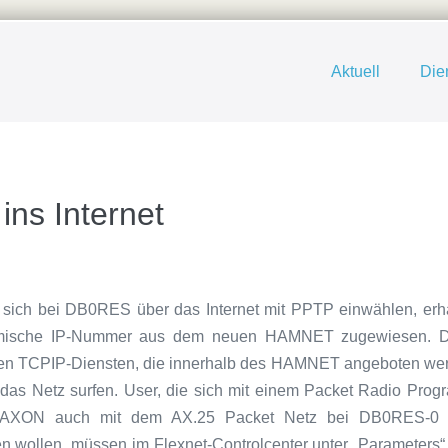
Aktuell
Die
ns Internet
ie sich bei DB0RES über das Internet mit PPTP einwählen, erh
namische IP-Nummer aus dem neuen HAMNET zugewiesen. D
llen TCPIP-Diensten, die innerhalb des HAMNET angeboten we
das Netz surfen. User, die sich mit einem Packet Radio Pro
PAXON auch mit dem AX.25 Packet Netz bei DB0RES-0 
wollen, müssen im Flexnet-Controlcenter unter „Parameters“