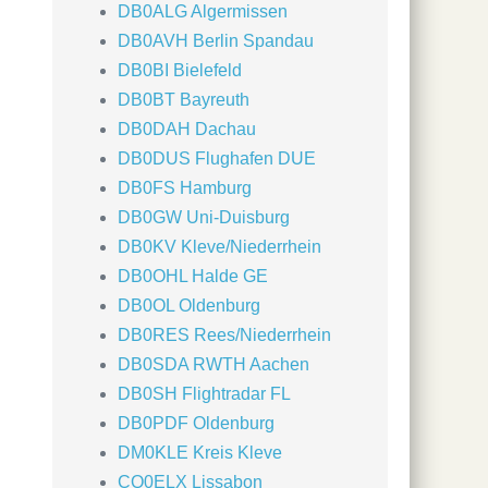
DB0ALG Algermissen
DB0AVH Berlin Spandau
DB0BI Bielefeld
DB0BT Bayreuth
DB0DAH Dachau
DB0DUS Flughafen DUE
DB0FS Hamburg
DB0GW Uni-Duisburg
DB0KV Kleve/Niederrhein
DB0OHL Halde GE
DB0OL Oldenburg
DB0RES Rees/Niederrhein
DB0SDA RWTH Aachen
DB0SH Flightradar FL
DB0PDF Oldenburg
DM0KLE Kreis Kleve
CQ0ELX Lissabon