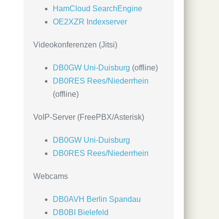
HamCloud SearchEngine
OE2XZR Indexserver
Videokonferenzen (Jitsi)
DB0GW Uni-Duisburg
(offline)
DB0RES Rees/Niederrhein
(offline)
VoIP-Server (FreePBX/Asterisk)
DB0GW Uni-Duisburg
DB0RES Rees/Niederrhein
Webcams
DB0AVH Berlin Spandau
DB0BI Bielefeld