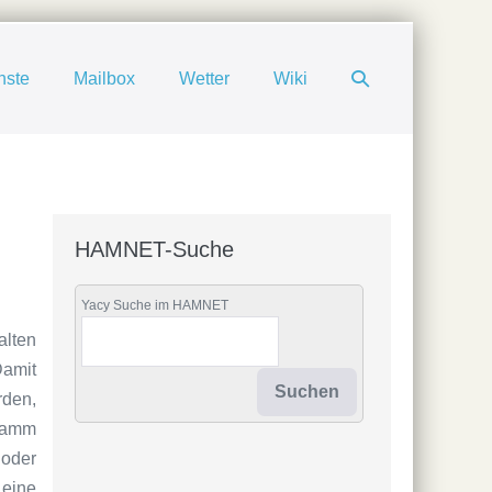
Suche-
nste
Mailbox
Wetter
Wiki
Schalter
HAMNET-Suche
Yacy Suche im HAMNET
alten
amit
rden,
gramm
oder
 eine