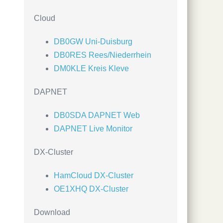
Cloud
DB0GW Uni-Duisburg
DB0RES Rees/Niederrhein
DM0KLE Kreis Kleve
DAPNET
DB0SDA DAPNET Web
DAPNET Live Monitor
DX-Cluster
HamCloud DX-Cluster
OE1XHQ DX-Cluster
Download