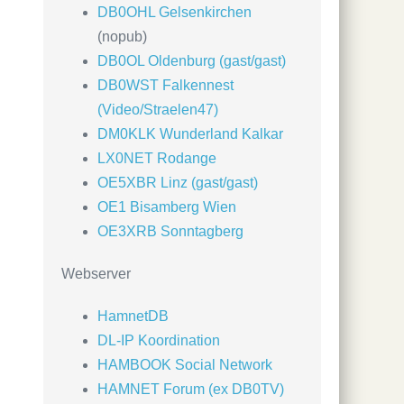
DB0OHL Gelsenkirchen
(nopub)
DB0OL Oldenburg (gast/gast)
DB0WST Falkennest
(Video/Straelen47)
DM0KLK Wunderland Kalkar
LX0NET Rodange
OE5XBR Linz (gast/gast)
OE1 Bisamberg Wien
OE3XRB Sonntagberg
Webserver
HamnetDB
DL-IP Koordination
HAMBOOK Social Network
HAMNET Forum (ex DB0TV)