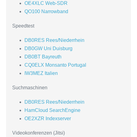
OE4XLC Web-SDR
QO100 Narrowband
Speedtest
DB0RES Rees/Niederrhein
DB0GW Uni Duisburg
DB0BT Bayreuth
CQ0ELX Monsanto Portugal
IW3MEZ Italien
Suchmaschinen
DB0RES Rees/Niederrhein
HamCloud SearchEngine
OE2XZR Indexserver
Videokonferenzen (Jitsi)