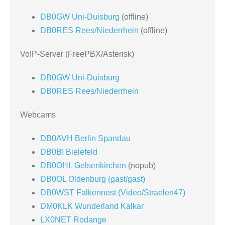
DB0GW Uni-Duisburg
(offline)
DB0RES Rees/Niederrhein
(offline)
VoIP-Server (FreePBX/Asterisk)
DB0GW Uni-Duisburg
DB0RES Rees/Niederrhein
Webcams
DB0AVH Berlin Spandau
DB0BI Bielefeld
DB0OHL Gelsenkirchen
(nopub)
DB0OL Oldenburg (gast/gast)
DB0WST Falkennest (Video/Straelen47)
DM0KLK Wunderland Kalkar
LX0NET Rodange