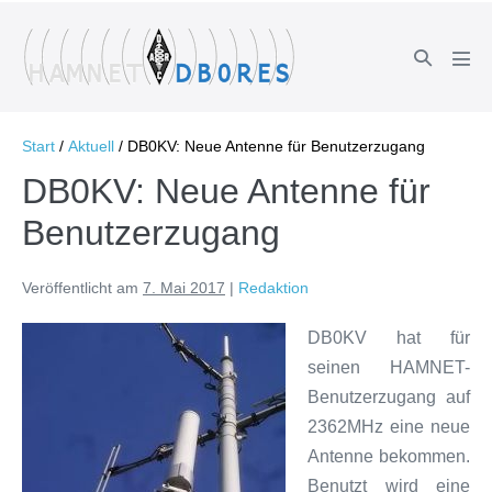
Zum
Inhalt
Suche-
springen
Men
Schalter
Scha
Start
/
Aktuell
/
DB0KV: Neue Antenne für Benutzerzugang
DB0KV: Neue Antenne für
Benutzerzugang
Veröffentlicht am
7. Mai 2017
|
Redaktion
DB0KV hat für
seinen HAMNET-
Benutzerzugang auf
2362MHz eine neue
Antenne bekommen.
Benutzt wird eine