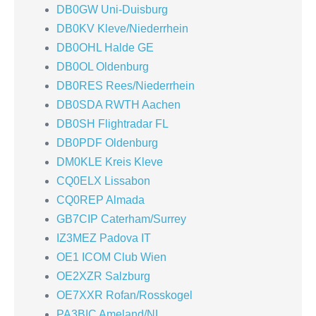
DB0GW Uni-Duisburg
DB0KV Kleve/Niederrhein
DB0OHL Halde GE
DB0OL Oldenburg
DB0RES Rees/Niederrhein
DB0SDA RWTH Aachen
DB0SH Flightradar FL
DB0PDF Oldenburg
DM0KLE Kreis Kleve
CQ0ELX Lissabon
CQ0REP Almada
GB7CIP Caterham/Surrey
IZ3MEZ Padova IT
OE1 ICOM Club Wien
OE2XZR Salzburg
OE7XXR Rofan/Rosskogel
PA3BIC Ameland/NL