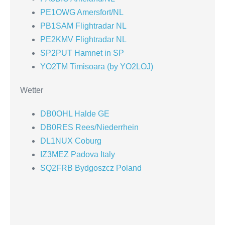
PE1OWG Amersfort/NL
PB1SAM Flightradar NL
PE2KMV Flightradar NL
SP2PUT Hamnet in SP
YO2TM Timisoara (by YO2LOJ)
Wetter
DB0OHL Halde GE
DB0RES Rees/Niederrhein
DL1NUX Coburg
IZ3MEZ Padova Italy
SQ2FRB Bydgoszcz Poland