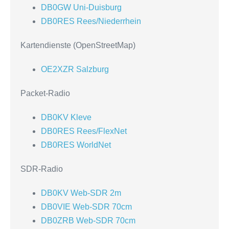
DB0GW Uni-Duisburg
DB0RES Rees/Niederrhein
Kartendienste (OpenStreetMap)
OE2XZR Salzburg
Packet-Radio
DB0KV Kleve
DB0RES Rees/FlexNet
DB0RES WorldNet
SDR-Radio
DB0KV Web-SDR 2m
DB0VIE Web-SDR 70cm
DB0ZRB Web-SDR 70cm