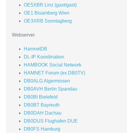
OE5XBR Linz (gast/gast)
OE1 Bisamberg Wien
OE3XRB Sonntagberg
Webserver
HamnetDB
DL-IP Koordination
HAMBOOK Social Network
HAMNET Forum (ex DB0TV)
DB0ALG Algermissen
DB0AVH Berlin Spandau
DB0BI Bielefeld
DB0BT Bayreuth
DB0DAH Dachau
DB0DUS Flughafen DUE
DB0FS Hamburg