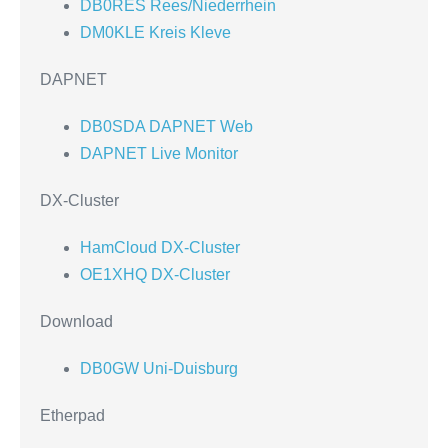
DB0RES Rees/Niederrhein
DM0KLE Kreis Kleve
DAPNET
DB0SDA DAPNET Web
DAPNET Live Monitor
DX-Cluster
HamCloud DX-Cluster
OE1XHQ DX-Cluster
Download
DB0GW Uni-Duisburg
Etherpad