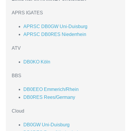
APRS IGATES
APRSC DB0GW Uni-Duisburg
APRSC DB0RES Niederrhein
ATV
DB0KO Köln
BBS
DB0EEO Emmerich/Rhein
DB0RES Rees/Germany
Cloud
DB0GW Uni-Duisburg