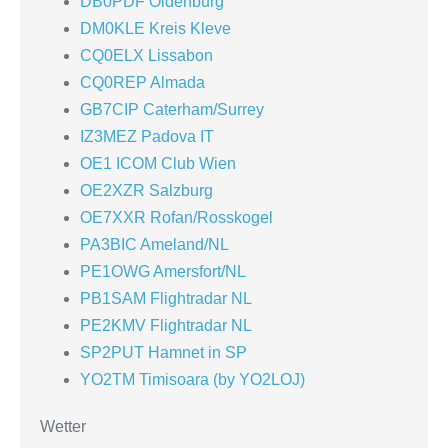
DB0PDF Oldenburg
DM0KLE Kreis Kleve
CQ0ELX Lissabon
CQ0REP Almada
GB7CIP Caterham/Surrey
IZ3MEZ Padova IT
OE1 ICOM Club Wien
OE2XZR Salzburg
OE7XXR Rofan/Rosskogel
PA3BIC Ameland/NL
PE1OWG Amersfort/NL
PB1SAM Flightradar NL
PE2KMV Flightradar NL
SP2PUT Hamnet in SP
YO2TM Timisoara (by YO2LOJ)
Wetter