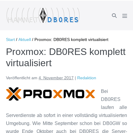
Zum
Inhalt
Suche-
springen
Men
Schalter
Scha
Start
/
Aktuell
/
Proxmox: DB0RES komplett virtualisiert
Proxmox: DB0RES komplett
virtualisiert
Veröffentlicht am
4. November 2017
|
Redaktion
Bei
DB0RES
laufen alle
Serverdienste ab sofort in einer vollständig virtualisierten
Umgebung. Wie Mitte September schon bei DB0GW so
wurde Ende Oktober auch bei DB0RES die Server-