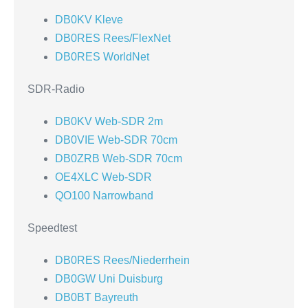
DB0KV Kleve
DB0RES Rees/FlexNet
DB0RES WorldNet
SDR-Radio
DB0KV Web-SDR 2m
DB0VIE Web-SDR 70cm
DB0ZRB Web-SDR 70cm
OE4XLC Web-SDR
QO100 Narrowband
Speedtest
DB0RES Rees/Niederrhein
DB0GW Uni Duisburg
DB0BT Bayreuth