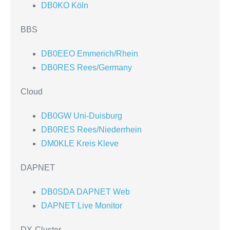
DB0KO Köln
BBS
DB0EEO Emmerich/Rhein
DB0RES Rees/Germany
Cloud
DB0GW Uni-Duisburg
DB0RES Rees/Niederrhein
DM0KLE Kreis Kleve
DAPNET
DB0SDA DAPNET Web
DAPNET Live Monitor
DX-Cluster