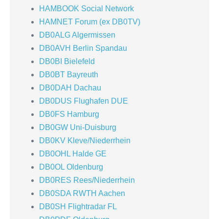
HAMBOOK Social Network
HAMNET Forum (ex DB0TV)
DB0ALG Algermissen
DB0AVH Berlin Spandau
DB0BI Bielefeld
DB0BT Bayreuth
DB0DAH Dachau
DB0DUS Flughafen DUE
DB0FS Hamburg
DB0GW Uni-Duisburg
DB0KV Kleve/Niederrhein
DB0OHL Halde GE
DB0OL Oldenburg
DB0RES Rees/Niederrhein
DB0SDA RWTH Aachen
DB0SH Flightradar FL