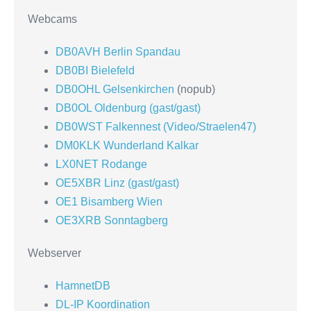
Webcams
DB0AVH Berlin Spandau
DB0BI Bielefeld
DB0OHL Gelsenkirchen
(nopub)
DB0OL Oldenburg (gast/gast)
DB0WST Falkennest (Video/Straelen47)
DM0KLK Wunderland Kalkar
LX0NET Rodange
OE5XBR Linz (gast/gast)
OE1 Bisamberg Wien
OE3XRB Sonntagberg
Webserver
HamnetDB
DL-IP Koordination